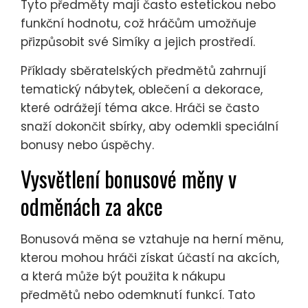
Tyto předměty mají často estetickou nebo
funkční hodnotu, což hráčům umožňuje
přizpůsobit své Simíky a jejich prostředí.
Příklady sběratelských předmětů zahrnují
tematický nábytek, oblečení a dekorace,
které odrážejí téma akce. Hráči se často
snaží dokončit sbírky, aby odemkli speciální
bonusy nebo úspěchy.
Vysvětlení bonusové měny v
odměnách za akce
Bonusová měna se vztahuje na herní měnu,
kterou mohou hráči získat účastí na akcích,
a která může být použita k nákupu
předmětů nebo odemknutí funkcí. Tato