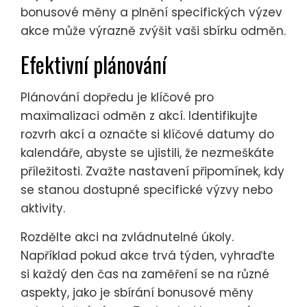
bonusové měny a plnění specifických výzev
akce může výrazně zvýšit vaši sbírku odměn.
Efektivní plánování
Plánování dopředu je klíčové pro
maximalizaci odměn z akcí. Identifikujte
rozvrh akcí a označte si klíčové datumy do
kalendáře, abyste se ujistili, že nezmeškáte
příležitosti. Zvažte nastavení připomínek, kdy
se stanou dostupné specifické výzvy nebo
aktivity.
Rozdělte akci na zvládnutelné úkoly.
Například pokud akce trvá týden, vyhraďte
si každý den čas na zaměření se na různé
aspekty, jako je sbírání bonusové měny