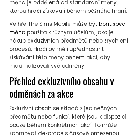
měna je oddělená od standardní měny,
kterou hráči získávají během běžného hraní.
Ve hře The Sims Mobile může být
bonusová
měna
použita k různým účelům, jako je
nákup exkluzivních předmětů nebo zrychlení
procesů. Hráči by měli upřednostnit
získávání této měny během akcí, aby
maximalizovali své odměny.
Přehled exkluzivního obsahu v
odměnách za akce
Exkluzivní obsah se skládá z jedinečných
předmětů nebo funkcí, které jsou k dispozici
pouze během konkrétních akcí. To může
zahrnovat dekorace s časově omezenou