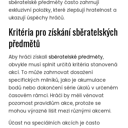
sběratelské předměty často zahrnují
exkluzivní položky, které zlepšují hratelnost a
ukazují úspěchy hráčů.
Kritéria pro získání sběratelských
předmětů
Aby hráči získali
sběratelské předměty
,
obvykle musí splnit určitá kritéria stanovená
akcí. To může zahrnovat dosažení
specifických milníků, jako je akumulace
bodů nebo dokončení série úkolů v určeném
časovém rámci. Hráči by měli věnovat
pozornost pravidlům akce, protože se
mohou výrazně lišit mezi různými akcemi.
Účast na speciálních akcích je často