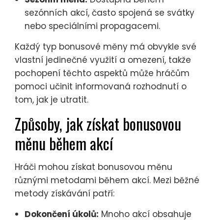
sezónních akcí, často spojená se svátky
nebo speciálními propagacemi.
Každý typ bonusové měny má obvykle své
vlastní jedinečné využití a omezení, takže
pochopení těchto aspektů může hráčům
pomoci učinit informovaná rozhodnutí o
tom, jak je utratit.
Způsoby, jak získat bonusovou
měnu během akcí
Hráči mohou získat bonusovou měnu
různými metodami během akcí. Mezi běžné
metody získávání patří:
Dokončení úkolů:
Mnoho akcí obsahuje