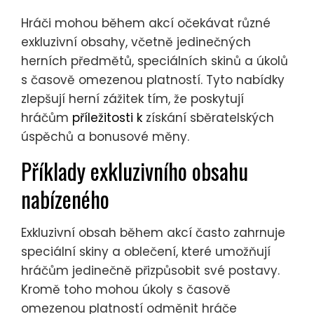
Hráči mohou během akcí očekávat různé
exkluzivní obsahy, včetně jedinečných
herních předmětů, speciálních skinů a úkolů
s časově omezenou platností. Tyto nabídky
zlepšují herní zážitek tím, že poskytují
hráčům
příležitosti k
získání sběratelských
úspěchů a bonusové měny.
Příklady exkluzivního obsahu
nabízeného
Exkluzivní obsah během akcí často zahrnuje
speciální skiny a oblečení, které umožňují
hráčům jedinečně přizpůsobit své postavy.
Kromě toho mohou úkoly s časově
omezenou platností odměnit hráče