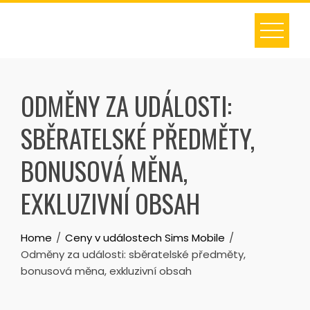
Skip
to
content
ODMĚNY ZA UDÁLOSTI:
SBĚRATELSKÉ PŘEDMĚTY,
BONUSOVÁ MĚNA,
EXKLUZIVNÍ OBSAH
Home
Ceny v událostech Sims Mobile
Odměny za události: sběratelské předměty,
bonusová měna, exkluzivní obsah