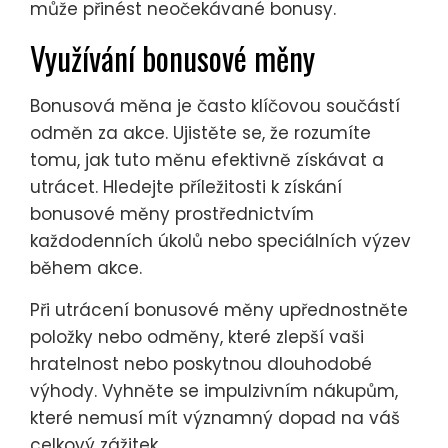
může přinést neočekávané bonusy.
Využívání bonusové měny
Bonusová měna je často klíčovou součástí
odměn za akce. Ujistěte se, že rozumíte
tomu, jak tuto měnu efektivně získávat a
utrácet. Hledejte příležitosti k získání
bonusové měny prostřednictvím
každodenních úkolů nebo speciálních výzev
během akce.
Při utrácení bonusové měny upřednostněte
položky nebo odměny, které zlepší vaši
hratelnost nebo poskytnou dlouhodobé
výhody. Vyhněte se impulzivním nákupům,
které nemusí mít významný dopad na váš
celkový zážitek.