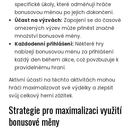
specifické úkoly, které odměňují hráče
bonusovou měnou po jejich dokončení.
Účast na výzvách:
Zapojení se do časově
omezených výzev může přinést značné
množství bonusové měny.
Každodenní přihlášení:
Některé hry
nabízejí bonusovou měnu za přihlášení
každý den během akce, což povzbuzuje k
pravidelnému hraní.
Aktivní účastí na těchto aktivitách mohou
hráči maximalizovat své výdělky a zlepšit
svůj celkový herní zážitek.
Strategie pro maximalizaci využití
bonusové měny