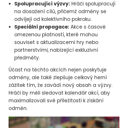
Spolupracující výzvy:
Hráči spolupracují
na dosažení cílů, přičemž odměny se
odvíjejí od kolektivního pokroku.
Speciální propagace:
Akce s časově
omezenou platností, které mohou
souviset s aktualizacemi hry nebo
partnerstvími, nabízející exkluzivní
předměty.
Účast na těchto akcích nejen poskytuje
odměny, ale také zlepšuje celkový herní
zážitek tím, že zavádí nový obsah a výzvy.
Hráči by měli sledovat kalendář akcí, aby
maximalizovali své příležitosti k získání
odměn.