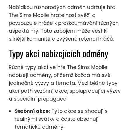
Nabídkou různorodých odměn udržuje hra
The Sims Mobile hratelnost svěží a
povzbuzuje hráče k prozkoumávání různých
aspektů hry. Toto zapojení může vést k
silnější komunitě a zvýšené retenci hráčů.
Typy akcí nabízejících odměny
Různé typy akcí ve hře The Sims Mobile
nabízejí odměny, přičemž každá má své
jedinečné výzvy a témata. Mezi běžné typy
akcí patří sezónní akce, spolupracující výzvy
a speciální propagace.
Sezónní akce:
Tyto akce se shodují s
reálnými svátky a často obsahují
tematické odměny.