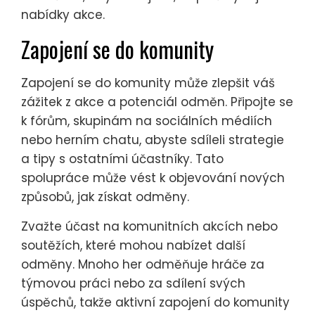
nabídky akce.
Zapojení se do komunity
Zapojení se do komunity může zlepšit váš
zážitek z akce a potenciál odměn. Připojte se
k fórům, skupinám na sociálních médiích
nebo herním chatu, abyste sdíleli strategie
a tipy s ostatními účastníky. Tato
spolupráce může vést k objevování nových
způsobů, jak získat odměny.
Zvažte účast na komunitních akcích nebo
soutěžích, které mohou nabízet další
odměny. Mnoho her odměňuje hráče za
týmovou práci nebo za sdílení svých
úspěchů, takže aktivní zapojení do komunity