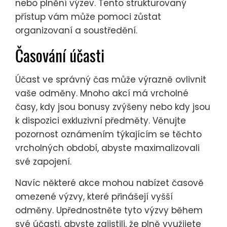
nebo plnění výzev. Tento strukturovaný
přístup vám může pomoci zůstat
organizovaní a soustředění.
Časování účasti
Účast ve správný čas může výrazně ovlivnit
vaše odměny. Mnoho akcí má vrcholné
časy, kdy jsou bonusy zvýšeny nebo kdy jsou
k dispozici exkluzivní předměty. Věnujte
pozornost oznámením týkajícím se těchto
vrcholných období, abyste maximalizovali
své zapojení.
Navíc některé akce mohou nabízet časově
omezené výzvy, které přinášejí vyšší
odměny. Upřednostněte tyto výzvy během
své účasti, abyste zajistili, že plně využijete