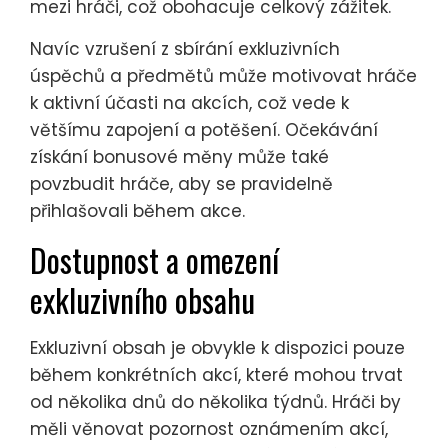
mezi hráči, což obohacuje celkový zážitek.
Navíc vzrušení z sbírání exkluzivních
úspěchů a předmětů může motivovat hráče
k aktivní účasti na akcích, což vede k
většímu zapojení a potěšení. Očekávání
získání bonusové měny může také
povzbudit hráče, aby se pravidelně
přihlašovali během akce.
Dostupnost a omezení
exkluzivního obsahu
Exkluzivní obsah je obvykle k dispozici pouze
během konkrétních akcí, které mohou trvat
od několika dnů do několika týdnů. Hráči by
měli věnovat pozornost oznámením akcí,