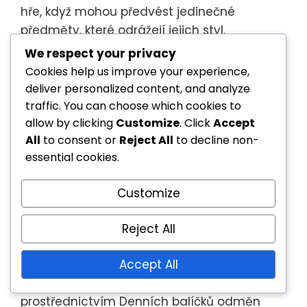
hře, když mohou předvést jedinečné
předměty, které odrážejí jejich styl.
We respect your privacy
Kromě toho mohou
exkluzivní předměty
Cookies help us improve your experience,
vytvářet konkurenční výhodu. Například
deliver personalized content, and analyze
jedinečné skiny nemusí vypadat jen dobře,
traffic. You can choose which cookies to
ale mohou být také spojeny s konkrétními
allow by clicking
Customize
. Click
Accept
schopnostmi nebo výhodami ve hře, což je
All
to consent or
Reject All
to decline non-
činí žádoucími pro soutěžní hráče.
essential cookies.
Navíc přístup k speciálním událostem a
Customize
odemčení postav může obohatit příběh a
herní zážitek, nabízející hráčům nové výzvy
Reject All
a zkušenosti, které udržují hru čerstvou a
zajímavou.
Accept All
Celkově exkluzivní obsah dostupný
prostřednictvím Denních balíčků odměn