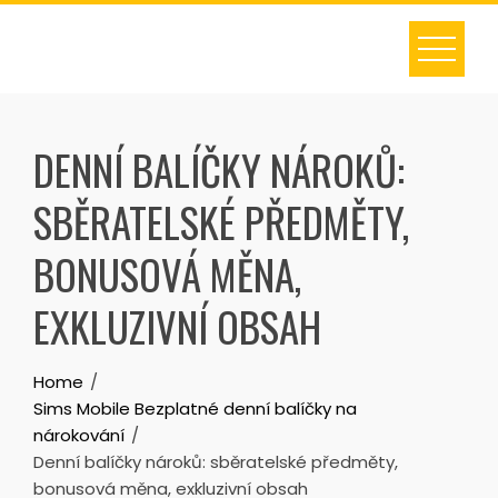
Skip
to
content
DENNÍ BALÍČKY NÁROKŮ:
SBĚRATELSKÉ PŘEDMĚTY,
BONUSOVÁ MĚNA,
EXKLUZIVNÍ OBSAH
Home
Sims Mobile Bezplatné denní balíčky na
nárokování
Denní balíčky nároků: sběratelské předměty,
bonusová měna, exkluzivní obsah