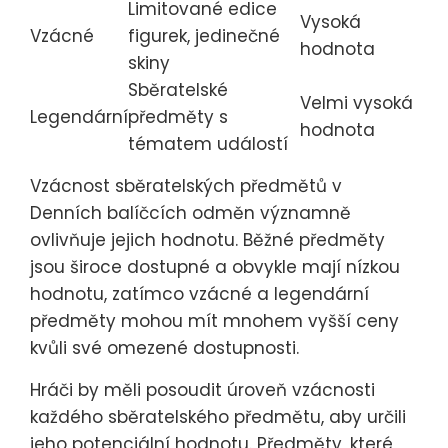
Limitované edice
Vysoká
Vzácné
figurek, jedinečné
hodnota
skiny
Sběratelské
Velmi vysoká
Legendární
předměty s
hodnota
tématem událostí
Vzácnost sběratelských předmětů v
Denních balíčcích odměn významně
ovlivňuje jejich hodnotu. Běžné předměty
jsou široce dostupné a obvykle mají nízkou
hodnotu, zatímco vzácné a legendární
předměty mohou mít mnohem vyšší ceny
kvůli své omezené dostupnosti.
Hráči by měli posoudit úroveň vzácnosti
každého sběratelského předmětu, aby určili
jeho potenciální hodnotu. Předměty, které