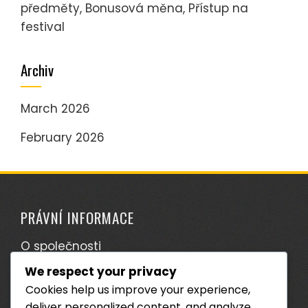
předměty, Bonusová měna, Přístup na
festival
Archiv
March 2026
February 2026
PRÁVNÍ INFORMACE
O společnosti
We respect your privacy
Zásady ochrany dat
Cookies help us improve your experience,
Podmínky služby
deliver personalized content, and analyze