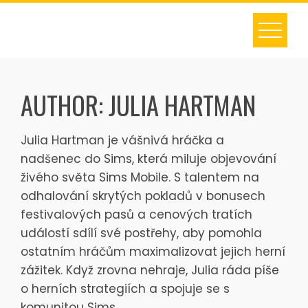
Skip
to
content
AUTHOR:
JULIA HARTMAN
Julia Hartman je vášnivá hráčka a
nadšenec do Sims, která miluje objevování
živého světa Sims Mobile. S talentem na
odhalování skrytých pokladů v bonusech
festivalových pasů a cenových tratích
událostí sdílí své postřehy, aby pomohla
ostatním hráčům maximalizovat jejich herní
zážitek. Když zrovna nehraje, Julia ráda píše
o herních strategiích a spojuje se s
komunitou Sims.