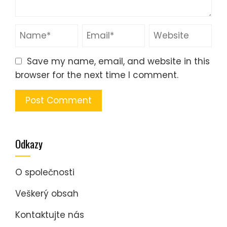
Save my name, email, and website in this
browser for the next time I comment.
Odkazy
O společnosti
Veškerý obsah
Kontaktujte nás