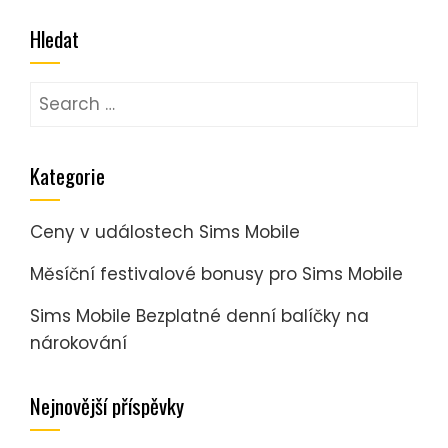
Hledat
Search
for:
Kategorie
Ceny v událostech Sims Mobile
Měsíční festivalové bonusy pro Sims Mobile
Sims Mobile Bezplatné denní balíčky na
nárokování
Nejnovější příspěvky