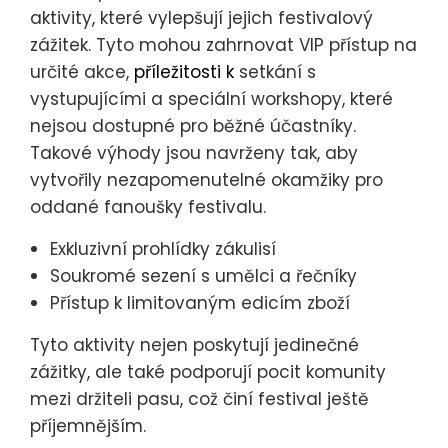
aktivity, které vylepšují jejich festivalový
zážitek. Tyto mohou zahrnovat VIP přístup na
určité akce,
příležitosti k
setkání s
vystupujícími a speciální workshopy, které
nejsou dostupné pro běžné účastníky.
Takové výhody jsou navrženy tak, aby
vytvořily nezapomenutelné okamžiky pro
oddané fanoušky festivalu.
Exkluzivní prohlídky zákulisí
Soukromé sezení s umělci a řečníky
Přístup k limitovaným edicím zboží
Tyto aktivity nejen poskytují jedinečné
zážitky, ale také podporují pocit komunity
mezi držiteli pasu, což činí festival ještě
příjemnějším.