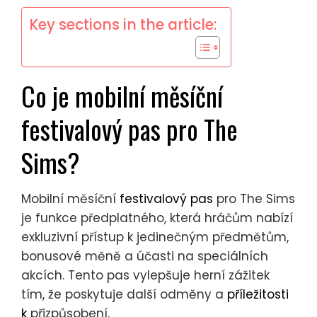
Key sections in the article:
Co je mobilní měsíční
festivalový pas pro The
Sims?
Mobilní měsíční
festivalový pas
pro The Sims
je funkce předplatného, která hráčům nabízí
exkluzivní přístup k jedinečným předmětům,
bonusové měně a účasti na speciálních
akcích. Tento pas vylepšuje herní zážitek
tím, že poskytuje další odměny a
příležitosti
k
přizpůsobení.