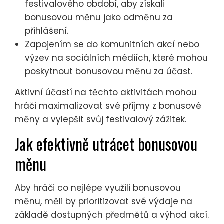
festivalového období, aby získali
bonusovou měnu jako odměnu za
přihlášení.
Zapojením se do komunitních akcí nebo
výzev na sociálních médiích, které mohou
poskytnout bonusovou měnu za účast.
Aktivní účastí na těchto aktivitách mohou
hráči maximalizovat své příjmy z bonusové
měny a vylepšit svůj festivalový zážitek.
Jak efektivně utrácet bonusovou
měnu
Aby hráči co nejlépe využili bonusovou
měnu, měli by prioritizovat své výdaje na
základě dostupných předmětů a výhod akcí.