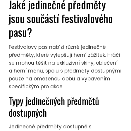
Jaké jedinečné předměty
jsou součástí festivalového
pasu?
Festivalový pas nabízí různé jedinečné
předměty, které vylepšují herní zážitek. Hráči
se mohou těšit na exkluzivní skiny, oblečení
a herní měnu, spolu s předměty dostupnými
pouze na omezenou dobu a vybavením
specifickým pro akce.
Typy jedinečných předmětů
dostupných
Jedinečné předměty dostupné s