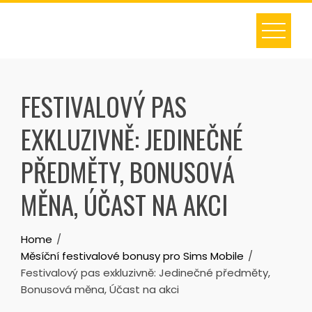
Skip
to
content
FESTIVALOVÝ PAS
EXKLUZIVNĚ: JEDINEČNÉ
PŘEDMĚTY, BONUSOVÁ
MĚNA, ÚČAST NA AKCI
Home
Měsíční festivalové bonusy pro Sims Mobile
Festivalový pas exkluzivně: Jedinečné předměty,
Bonusová měna, Účast na akci