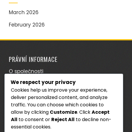
March 2026
February 2026
PRÁVNÍ INFORMACE
O společnosti
We respect your privacy
Zásady ochrany dat
Cookies help us improve your experience,
Podmínky služby
deliver personalized content, and analyze
Kontaktujte nás
traffic. You can choose which cookies to
allow by clicking
Customize
. Click
Accept
Předvolby cookies
All
to consent or
Reject All
to decline non-
essential cookies.
HLEDAT