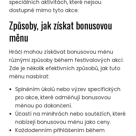
speciálních aktivitách, které nejsou
dostupné mimo tyto akce.
Způsoby, jak získat bonusovou
měnu
Hráči mohou získávat bonusovou měnu
různými způsoby během festivalových akcí.
Zde je několik efektivních způsobů, jak tuto
měnu nasbírat:
Splněním úkolů nebo výzev specifických
pro akce, které odměňují bonusovou
měnou po dokončení.
Účastí na minihrách nebo soutěžích, které
nabízejí bonusovou měnu jako ceny.
Každodenním přihlášením během