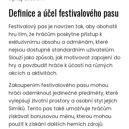
Definice a účel festivalového pasu
Festivalový pas je navržen tak, aby obohatil
hru tím, že hráčům poskytne přístup k
exkluzivnímu obsahu a odměnám, které
nejsou dostupné standardním uživatelům.
Slouží jako způsob, jak motivovat zapojení do
hry a povzbudit hráče k účasti na různých
akcích a aktivitách.
Zakoupením festivalového pasu mohou
hráči odemknout jedinečné předměty, které
vylepšují životní prostory a osobní styl jejich
Simíků. Tento pas také umožňuje hráčům
získávat bonusovou měnu, kterou mohou
použít k získání dalších herních zdrojů.