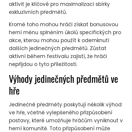
aktivit je klíčové pro maximalizaci sbírky
exkluzivních předmětů.
Kromě toho mohou hráči získat bonusovou
herní měnu splněním úkolů specifických pro
akce, kterou mohou použít k odemknutí
dalších jedinečných předmětů. Zůstat
aktivní během festivalu zajistí, že hráči
nepřijdou o tyto příležitosti.
Výhody jedinečných předmětů ve
hře
Jedinečné předměty poskytují několik výhod
ve hře, včetně vylepšeného přizpůsobení
postavy, které umožňuje hráčům vyniknout v
herní komunitě. Toto přizpůsobení může