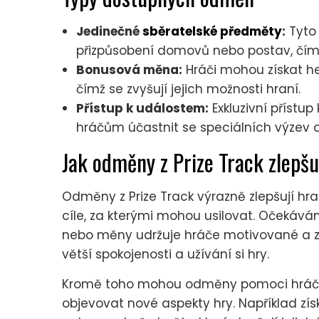
Jedinečné
sběratelské předměty
:
Tyto 
přizpůsobení domovů nebo postav, čímž
Bonusová měna:
Hráči mohou získat he
čímž se zvyšují jejich možnosti hraní.
Přístup k událostem:
Exkluzivní příst
hráčům účastnit se speciálních výzev 
Jak odměny z Prize Track zlepšu
Odměny z Prize Track výrazně zlepšují hr
cíle, za kterými mohou usilovat. Očekáv
nebo měny udržuje hráče motivované a z
větší spokojenosti a užívání si hry.
Kromě toho mohou odměny pomoci hráčům
objevovat nové aspekty hry. Například 