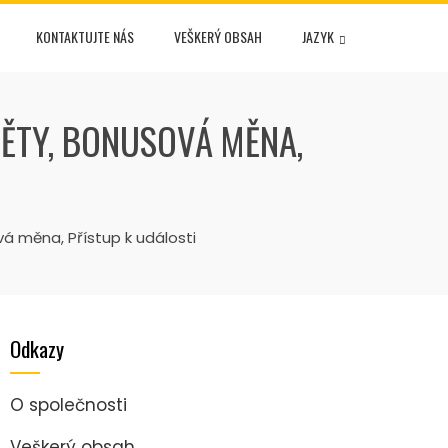
KONTAKTUJTE NÁS
VEŠKERÝ OBSAH
JAZYK
MĚTY, BONUSOVÁ MĚNA,
á měna, Přístup k události
Odkazy
O společnosti
Veškerý obsah