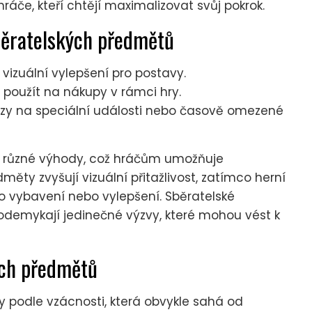
hráče, kteří chtějí maximalizovat svůj pokrok.
běratelských předmětů
vizuální vylepšení pro postavy.
použít na nákupy v rámci hry.
kazy na speciální události nebo časově omezené
í různé výhody, což hráčům umožňuje
dměty zvyšují vizuální přitažlivost, zatímco herní
o vybavení nebo vylepšení. Sběratelské
odemykají jedinečné výzvy, které mohou vést k
ých předmětů
 podle vzácnosti, která obvykle sahá od