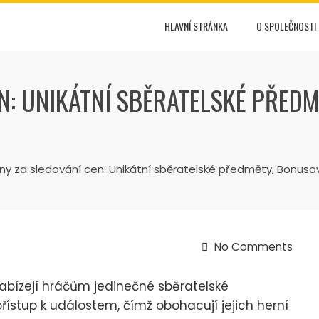
HLAVNÍ STRÁNKA
O SPOLEČNOSTI
N: UNIKÁTNÍ SBĚRATELSKÉ PŘED
 za sledování cen: Unikátní sběratelské předměty, Bonusov
No Comments
abízejí hráčům jedinečné sběratelské
ístup k událostem, čímž obohacují jejich herní