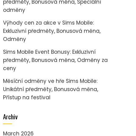
předměty, Bonusová měna, Speciální
odměny
Výhody cen za akce v Sims Mobile:
Exkluzivní předměty, Bonusová měna,
Odměny
Sims Mobile Event Bonusy: Exkluzivní
předměty, Bonusová měna, Odměny za
ceny
Měsíční odměny ve hře Sims Mobile:
Unikátní předměty, Bonusová měna,
Přístup na festival
Archiv
March 2026