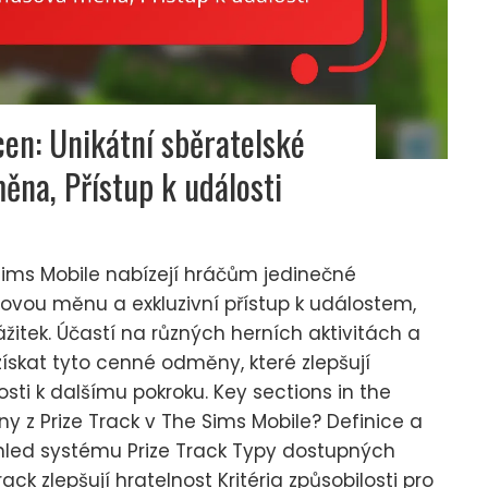
en: Unikátní sběratelské
na, Přístup k události
Sims Mobile nabízejí hráčům jedinečné
ovou měnu a exkluzivní přístup k událostem,
ážitek. Účastí na různých herních aktivitách a
skat tyto cenné odměny, které zlepšují
tosti k dalšímu pokroku. Key sections in the
y z Prize Track v The Sims Mobile? Definice a
ehled systému Prize Track Typy dostupných
k zlepšují hratelnost Kritéria způsobilosti pro