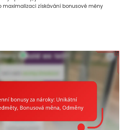
ro maximalizaci získávání bonusové měny