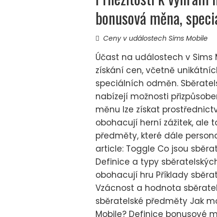
bonusová měna, speci
Ceny v událostech Sims Mobile
Účast na událostech v Sims M
získání cen, včetně unikátn
speciálních odměn. Sběratels
nabízejí možnosti přizpůsobe
měnu lze získat prostřednic
obohacují herní zážitek, ale 
předměty, které dále personali
article: Toggle Co jsou sběr
Definice a typy sběratelský
obohacují hru Příklady sběr
Vzácnost a hodnota sběrate
sběratelské předměty Jak m
Mobile? Definice bonusové 