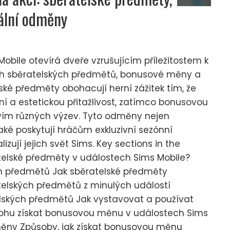
ální odměny
obile otevírá dveře vzrušujícím příležitostem k
ích sběratelských předmětů, bonusové měny a
ké předměty obohacují herní zážitek tím, že
ní a estetickou přitažlivost, zatímco bonusovou
tvím různých výzev. Tyto odměny nejen
také poskytují hráčům exkluzivní sezónní
zují jejich svět Sims. Key sections in the
atelské předměty v událostech Sims Mobile?
ch předmětů Jak sběratelské předměty
atelských předmětů z minulých událostí
lských předmětů Jak vystavovat a používat
ohu získat bonusovou měnu v událostech Sims
měny Způsoby, jak získat bonusovou měnu