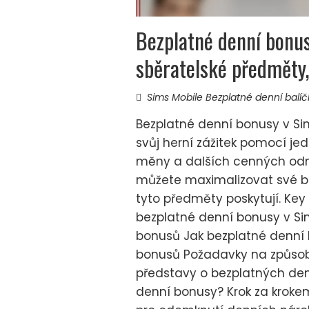
Bezplatné denní bonus
sběratelské předmět
Sims Mobile Bezplatné denní balí
Bezplatné denní bonusy v Si
svůj herní zážitek pomocí j
měny a dalších cenných od
můžete maximalizovat své bon
tyto předměty poskytují. Key 
bezplatné denní bonusy v Si
bonusů Jak bezplatné denní 
bonusů Požadavky na způsob
představy o bezplatných de
denní bonusy? Krok za krok