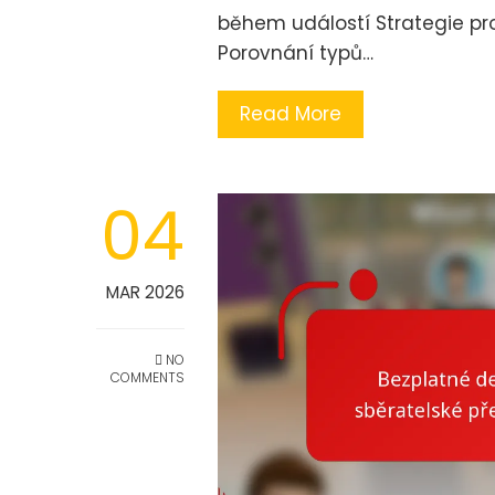
během událostí Strategie p
Porovnání typů…
Read More
04
MAR 2026
NO
COMMENTS