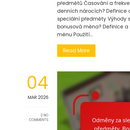
předmětů Časování a frekve
denních nárocích? Definice a
speciální předměty Výhody s
bonusová měna? Definice a 
měnu Použití…
Read More
04
MAR 2026
NO
COMMENTS