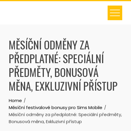
Skip
to
content
MĚSÍČNÍ ODMĚNY ZA
PŘEDPLATNÉ: SPECIÁLNÍ
PŘEDMĚTY, BONUSOVÁ
MĚNA, EXKLUZIVNÍ PŘÍSTUP
Home
Měsíční festivalové bonusy pro Sims Mobile
Měsíční odměny za předplatné: Speciální předměty,
Bonusová měna, Exkluzivní přístup