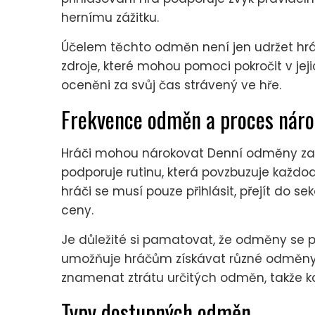
hernímu zážitku.
Účelem těchto odměn není jen udržet hrá
zdroje, které mohou pomoci pokročit v jejic
oceněni za svůj čas strávený ve hře.
Frekvence odměn a proces náro
Hráči mohou nárokovat Denní odměny za 
podporuje rutinu, která povzbuzuje každo
hráči se musí pouze přihlásit, přejít do 
ceny.
Je důležité si pamatovat, že odměny se p
umožňuje hráčům získávat různé odměny
znamenat ztrátu určitých odměn, takže ko
Typy dostupných odměn