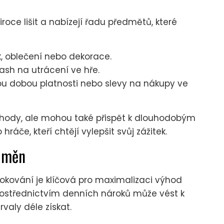
ce lišit a nabízejí řadu předmětů, které
, oblečení nebo dekorace.
sh na utrácení ve hře.
ou dobou platnosti nebo slevy na nákupy ve
ýhody, ale mohou také přispět k dlouhodobým
ráče, kteří chtějí vylepšit svůj zážitek.
odměn
kování je klíčová pro maximalizaci výhod
prostřednictvím denních nároků může vést k
rvaly déle získat.