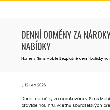
Skip
to
content
DENNÍ ODMĚNY ZA NÁROKY
NABÍDKY
Home
Sims Mobile Bezplatné denní balíčky na
12
Feb 2026
Denní odměny za nárokování v Sims Mobil
pravidelnou hru, včetně sběratelských p