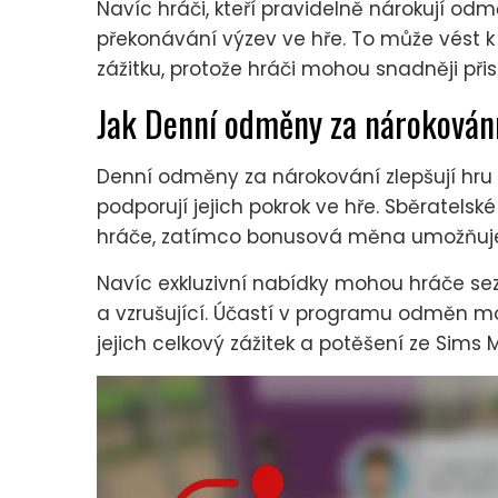
Navíc hráči, kteří pravidelně nárokují odm
překonávání výzev ve hře. To může vést 
zážitku, protože hráči mohou snadněji př
Jak Denní odměny za nárokování
Denní odměny za nárokování zlepšují hru t
podporují jejich pokrok ve hře. Sběratel
hráče, zatímco bonusová měna umožňuje r
Navíc exkluzivní nabídky mohou hráče se
a vzrušující. Účastí v programu odměn mo
jejich celkový zážitek a potěšení ze Sims M