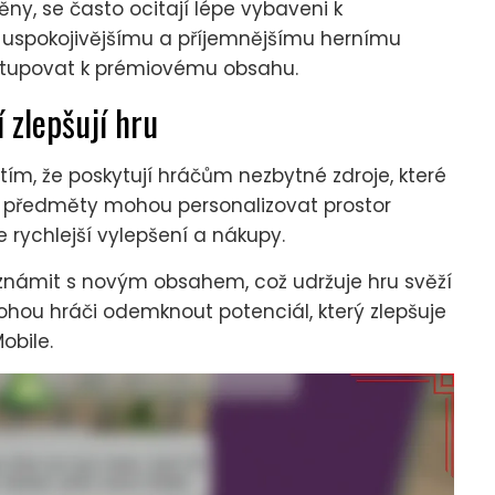
ěny, se často ocitají lépe vybaveni k
k uspokojivějšímu a příjemnějšímu hernímu
istupovat k prémiovému obsahu.
 zlepšují hru
ím, že poskytují hráčům nezbytné zdroje, které
ské předměty mohou personalizovat prostor
ychlejší vylepšení a nákupy.
známit s novým obsahem, což udržuje hru svěží
hou hráči odemknout potenciál, který zlepšuje
obile.