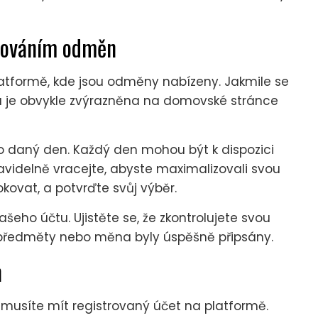
kováním odměn
atformě, kde jsou odměny nabízeny. Jakmile se
rá je obvykle zvýrazněna na domovské stránce
 daný den. Každý den mohou být k dispozici
videlně vracejte, abyste maximalizovali svou
kovat, a potvrďte svůj výběr.
eho účtu. Ujistěte se, že zkontrolujete svou
že předměty nebo měna byly úspěšně připsány.
n
musíte mít registrovaný účet na platformě.