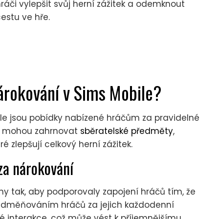
či vylepšit svůj herní zážitek a odemknout
estu ve hře.
árokování v Sims Mobile?
le jsou pobídky nabízené hráčům za pravidelné
ny mohou zahrnovat
sběratelské předměty
,
 zlepšují celkový herní zážitek.
za nárokování
y tak, aby podporovaly zapojení hráčů tím, že
. Odměňováním hráčů za jejich každodenní
né interakce, což může vést k příjemnějšímu