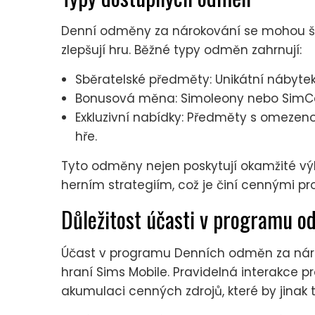
Denní odměny za nárokování se mohou širo
zlepšují hru. Běžné typy odměn zahrnují:
Sběratelské předměty: Unikátní nábytek
Bonusová měna: Simoleony nebo SimCa
Exkluzivní nabídky: Předměty s omezen
hře.
Tyto odměny nejen poskytují okamžité v
herním strategiím, což je činí cennými pro h
Důležitost účasti v programu 
Účast v programu Denních odměn za náro
hraní Sims Mobile. Pravidelná interakce 
akumulaci cenných zdrojů, které by jinak t