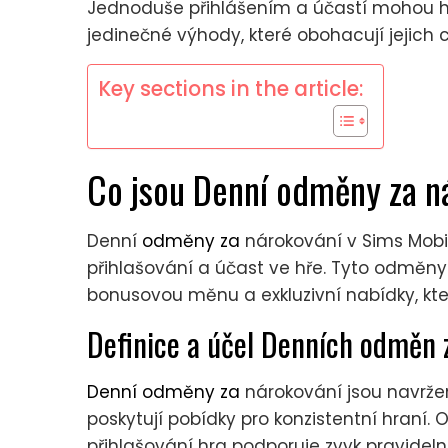
Jednoduše přihlášením a účastí mohou hrá
jedinečné výhody, které obohacují jejich c
Key sections in the article:
Co jsou Denní odměny za n
Denní
odměny za
nárokování v Sims Mobi
přihlašování a účast ve hře. Tyto odmě
bonusovou měnu a exkluzivní nabídky, které
Definice a účel Denních odměn 
Denní odměny za
nárokování jsou navržen
poskytují pobídky pro konzistentní hraní
přihlašování hra podporuje zvyk pravidel